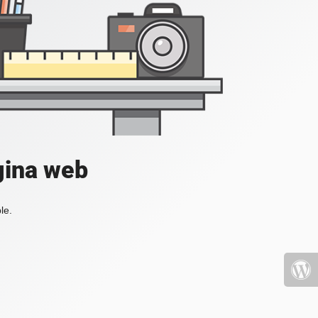
gina web
le.